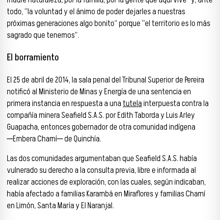
madre naturaleza, por la familia, por la gente que aquí vive” y, ante
todo, “la voluntad y el ánimo de poder dejarles a nuestras
próximas generaciones algo bonito” porque “el territorio es lo más
sagrado que tenemos”.
El borramiento
El 25 de abril de 2014, la sala penal del Tribunal Superior de Pereira
notificó al Ministerio de Minas y Energía de una sentencia en
primera instancia en respuesta a una
tutela
interpuesta contra la
compañía minera Seafield S.A.S. por Edith Taborda y Luis Arley
Guapacha, entonces gobernador de otra comunidad indígena
─Embera Chamí─ de Quinchía.
Las dos comunidades argumentaban que Seafield S.A.S. había
vulnerado su derecho a la consulta previa, libre e informada al
realizar acciones de exploración, con las cuales, según indicaban,
había afectado a familias Karambá en Miraflores y familias Chamí
en Limón, Santa María y El Naranjal.