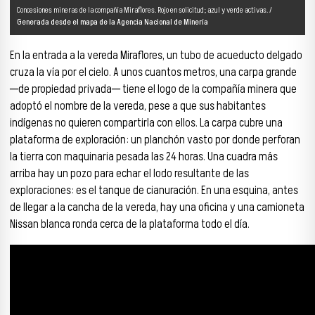
Concesiones mineras de la compañía Miraflores. Rojo en solicitud; azul y verde activas. /
Generada desde el mapa de la Agencia Nacional de Minería
En la entrada a la vereda Miraflores, un tubo de acueducto delgado
cruza la vía por el cielo. A unos cuantos metros, una carpa grande
─de propiedad privada─ tiene el logo de la compañía minera que
adoptó el nombre de la vereda, pese a que sus habitantes
indígenas no quieren compartirla con ellos. La carpa cubre una
plataforma de exploración: un planchón vasto por donde perforan
la tierra con maquinaria pesada las 24 horas. Una cuadra más
arriba hay un pozo para echar el lodo resultante de las
exploraciones: es el tanque de cianuración. En una esquina, antes
de llegar a la cancha de la vereda, hay una oficina y una camioneta
Nissan blanca ronda cerca de la plataforma todo el día.