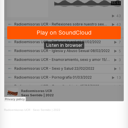
Radioemisoras UCR
·
Sexo Sentido | 2022