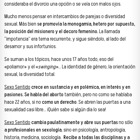
consideraba el divorcio una opción o se veía con malos ojos.
Mucho menos pensar en intercambios de parejas o diversidad
sexual. Más bien
se promovía la monogamia, hetero por supuesto,
la posición del misionero y el decoro femenino.
La llamada
“impotencia” era tema recurrente, y sigue siéndolo, al lado del
desamor y sus infortunios.
Se suman a los tópicos, hace unos 17 años todo, eso del
«poliamor» y el «
swinging»
… La identidad de género, la orientación
sexual, la diversidad total.
Sexo Sentido
crece en sustancia y en polémica, en interés y en
pasiones.
Se habla del aborto
también, pero no como se hablaba
hace 22 años, si no
como un derecho
. Se abren las puertas a una
sexualidad casi libre… ¡Quién sabe si algún día lo sea!
Sexo Sentido
cambia paulatinamente y abre sus puertas
no sólo
a profesionales en sexología
, sino en psicología, antropología,
historia, medicina, sociología.
Recibe a todas las disciplinas y a