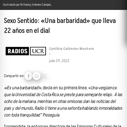
Ilustración por Britanny Jiménez Campos.
Sexo Sentido: «Una barbaridad» que lleva
22 años en el dial
Cynthia Calderón Montero
-
julio 29, 2022
Compartir en:
«¡Es una barbaridad!»,
decía en su primera línea. «
U
na vergüenza
que la Universidad de Costa Rica se preste para semejante relajo.
A las
ocho de la mañana, mientras en otras emisoras dan las noticias del
país y del mundo, Radio U tiene a una señorita hablando inmoralidades
con toda tranquilidad” Proseguía.
Sorprendida, la entonces directora de las Emisoras Culturales de la