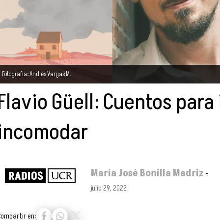
Fotografía: Andrés Vargas M.
Flavio Güell: Cuentos para 
incomodar
María José Bonilla Madriz
-
julio 29, 2022
Compartir en: