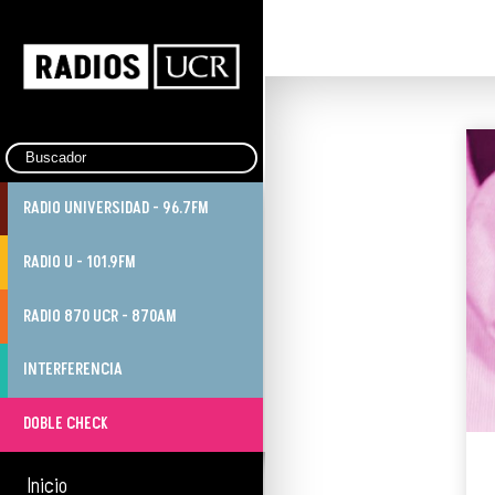
RADIO UNIVERSIDAD - 96.7FM
RADIO U - 101.9FM
RADIO 870 UCR - 870AM
INTERFERENCIA
DOBLE CHECK
Inicio