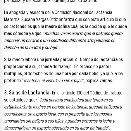
particular y del acuerdo al que llegó con su patrono.
La abogada y asesora de la Comisión Nacional de Lactancia
Materna, Susana Vargas Ortiz enfatiza que con este artículo lo que
se pretende es que la madre defina cuál es la opción que le queda
más cómoda ya que “
muchas veces ocurre que el patrono quiere
imponer un horario o una condición diferente atropellando el
derecho de la madre y su hijo
”.
Si la madre labora
una jornada parcial, el tiempo de lactancia es
proporcional a su jornada
de trabajo . En el caso de
partos
múltiples,
el derecho es de
una hora por cada bebé
, ya que la ley
pretende “
mantener el vínculo madre e hijos
”, explica Vargas.
3. Salas de Lactancia:
En el
artículo 100 del Código de Trabajo
se establece que: “
Toda persona empleadora que tenga en su
establecimiento madres en período de lactancia, quedará obligada a
acondicionar un espacio ideal, con el propósito que las madres
amamanten sin peligro a sus hijos y puedan extraerse la leche y
almacenarla en un espacio adecuado en su lugar de trabajo
”.