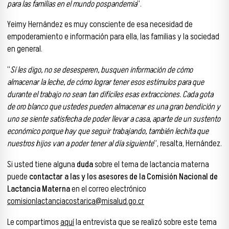
para las familias en el mundo pospandemia
”.
Yeimy Hernández es muy consciente de esa necesidad de
empoderamiento e información para ella, las familias y la sociedad
en general.
“
Sí les digo, no se desesperen, busquen información de cómo
almacenar la leche, de cómo lograr tener esos estímulos para que
durante el trabajo no sean tan difíciles esas extracciones. Cada gota
de oro blanco que ustedes pueden almacenar es una gran bendición y
uno se siente satisfecha de poder llevar a casa, aparte de un sustento
económico porque hay que seguir trabajando, también lechita que
nuestros hijos van a poder tener al día siguiente
”, resalta, Hernández.
Si usted tiene alguna
duda
sobre el tema de lactancia materna
puede
contactar a las y los asesores de la Comisión Nacional de
Lactancia Materna
en el correo electrónico
comisionlactanciacostarica@misalud.go.cr
Le compartimos
aquí
la entrevista que se realizó sobre este tema