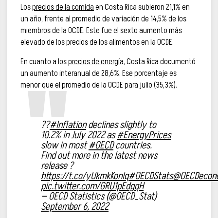
Los
precios de la comida
en Costa Rica subieron 21,1% en
un año, frente al promedio de variación de 14,5% de los
miembros de la OCDE. Este fue el sexto aumento más
elevado de los precios de los alimentos en la OCDE.
En cuanto a los
precios de energía
, Costa Rica documentó
un aumento interanual de 28,6%. Ese porcentaje es
menor que el promedio de la OCDE para julio (35,3%).
??
#Inflation
declines slightly to
10.2% in July 2022 as
#EnergyPrices
slow in most
#OECD
countries.
Find out more in the latest news
release ?
https://t.co/yUkmkKonlq
#OECDStats
@OECDecon
pic.twitter.com/GRU1pEdgqH
— OECD Statistics (@OECD_Stat)
September 6, 2022