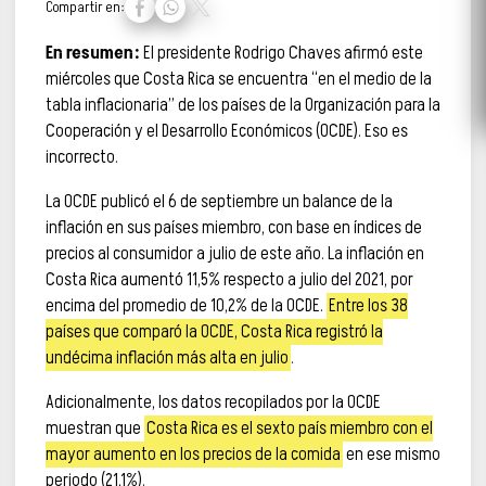
Compartir en:
En resumen:
El presidente Rodrigo Chaves afirmó este
miércoles que Costa Rica se encuentra “en el medio de la
tabla inflacionaria” de los países de la Organización para la
Cooperación y el Desarrollo Económicos (OCDE). Eso es
incorrecto.
La OCDE publicó el 6 de septiembre un balance de la
inflación en sus países miembro, con base en índices de
precios al consumidor a julio de este año. La inflación en
Costa Rica aumentó 11,5% respecto a julio del 2021, por
encima del promedio de 10,2% de la OCDE.
Entre los 38
países que comparó la OCDE, Costa Rica registró la
undécima inflación más alta en julio
.
Adicionalmente, los datos recopilados por la OCDE
muestran que
Costa Rica es el sexto país miembro con el
mayor aumento en los precios de la comida
en ese mismo
periodo (21,1%).