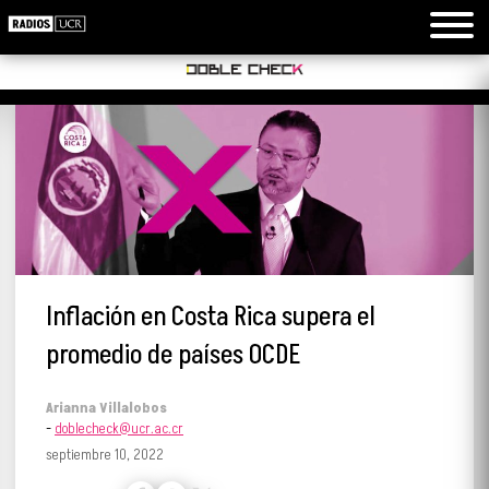
Inflación en Costa Rica supera el
promedio de países OCDE
Arianna Villalobos
-
doblecheck@ucr.ac.cr
septiembre 10, 2022