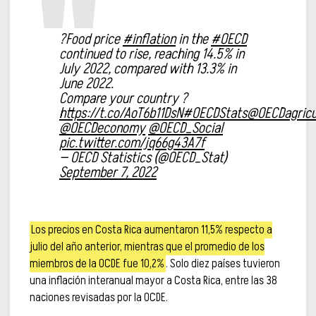
?Food price
#inflation
in the
#OECD
continued to rise, reaching 14.5% in
July 2022, compared with 13.3% in
June 2022.
Compare your country ?
https://t.co/AoT6b11DsN
#OECDStats
@OECDagricu
@OECDeconomy
@OECD_Social
pic.twitter.com/jq66g43A7f
— OECD Statistics (@OECD_Stat)
September 7, 2022
Los precios en Costa Rica aumentaron 11,5% respecto a
julio del año anterior, mientras que el promedio de los
miembros de la OCDE fue 10,2%
. Solo diez países tuvieron
una inflación interanual mayor a Costa Rica, entre las 38
naciones revisadas por la OCDE.