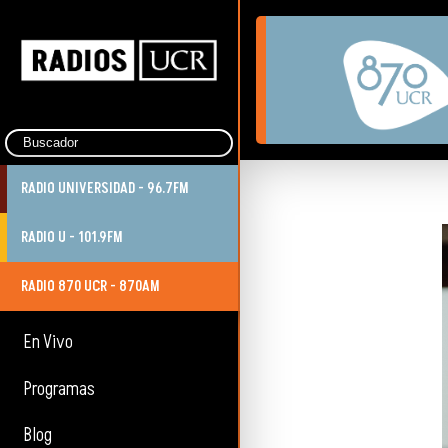
RADIO UNIVERSIDAD - 96.7FM
RADIO U - 101.9FM
RADIO 870 UCR - 870AM
En Vivo
Programas
Blog