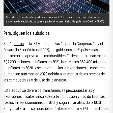
El aporte de la fuente solar y la biomasa alcanza el 1% de la matriz eléctrica costarricense. La
mayoría de la electricidad se genera gracias al recurso hídrico y la geotermia. (Crédito: CEDET).
Pero, siguen los subsidios
Según
datos
de la IEA y la Organización para la Cooperación y el
Desarrollo Económicos (OCDE), los gobiernos de 51 países casi
duplicaron su apoyo a los combustibles fósiles hasta alcanzar los
697.200 millones de dólares en 2021, frente a los 362.400 millones
de dólares en 2020. Y se prevé que las subvenciones al consumo
aumenten aún más en 2022 debido al aumento de los precios de
los combustibles y del uso de la energía.
Este apoyo se deriva de transferencias presupuestarias y
exenciones fiscales vinculadas a la producción y uso de fuentes
fósiles. En las economías del G20, y según el análisis de la OCDE, el
apoyo total a los combustibles fósiles aumentó a 190.000 millones