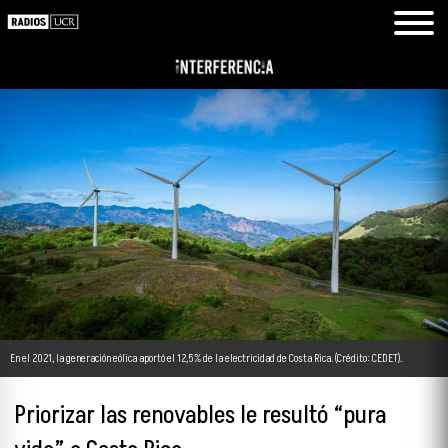
En el 2021, la generación eólica aportó el 12,5% de la electricidad de Costa Rica. (Crédito: CEDET).
Priorizar las renovables le resultó “pura