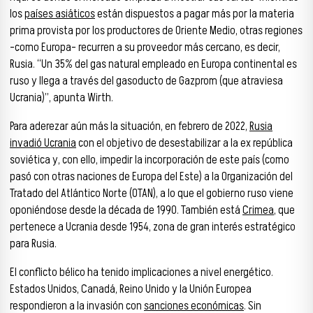
los
países asiáticos
están dispuestos a pagar más por la materia
prima provista por los productores de Oriente Medio, otras regiones
–como Europa– recurren a su proveedor más cercano, es decir,
Rusia. “Un 35% del gas natural empleado en Europa continental es
ruso y llega a través del gasoducto de Gazprom (que atraviesa
Ucrania)”, apunta Wirth.
Para aderezar aún más la situación, en febrero de 2022,
Rusia
invadió Ucrania
con el objetivo de desestabilizar a la ex república
soviética y, con ello, impedir la incorporación de este país (como
pasó con otras naciones de Europa del Este) a la Organización del
Tratado del Atlántico Norte (OTAN), a lo que el gobierno ruso viene
oponiéndose desde la década de 1990. También está
Crimea
, que
pertenece a Ucrania desde 1954, zona de gran interés estratégico
para Rusia.
El conflicto bélico ha tenido implicaciones a nivel energético.
Estados Unidos, Canadá, Reino Unido y la Unión Europea
respondieron a la invasión con
sanciones económicas
. Sin