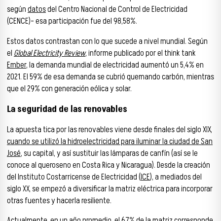
según
datos
del Centro Nacional de Control de Electricidad
(CENCE)– esa participación fue del 98,58%.
Estos datos contrastan con lo que sucede a nivel mundial. Según
el
Global Electricity Review
, informe publicado por el think tank
Ember
, la demanda mundial de electricidad aumentó un 5,4% en
2021. El 59% de esa demanda se cubrió quemando carbón, mientras
que el 29% con generación eólica y solar.
La seguridad de las renovables
La apuesta tica por las renovables viene desde finales del siglo XIX,
cuando se utilizó la hidroelectricidad para iluminar la ciudad de San
José
, su capital, y así sustituir las lámparas de canfín (así se le
conoce al queroseno en Costa Rica y Nicaragua). Desde la creación
del Instituto Costarricense de Electricidad (
ICE
), a mediados del
siglo XX, se empezó a diversificar la matriz eléctrica para incorporar
otras fuentes y hacerla resiliente.
Actualmente, en un año promedio, el 67% de la matriz corresponde