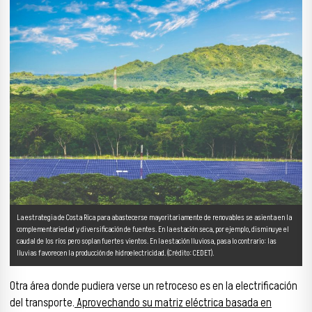
La estrategia de Costa Rica para abastecerse mayoritariamente de renovables se asienta en la
complementariedad y diversificación de fuentes. En la estación seca, por ejemplo, disminuye el
caudal de los ríos pero soplan fuertes vientos. En la estación lluviosa, pasa lo contrario: las
lluvias favorecen la producción de hidroelectricidad. (Crédito: CEDET).
Otra área donde pudiera verse un retroceso es en la electrificación
del transporte.
Aprovechando su matriz eléctrica basada en