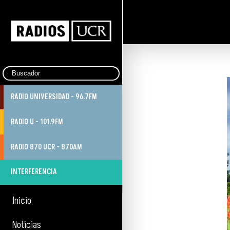
RADIO UNIVERSIDAD - 96.7FM
RADIO U - 101.9FM
RADIO 870 UCR - 870AM
INTERFERENCIA
Inicio
Noticias