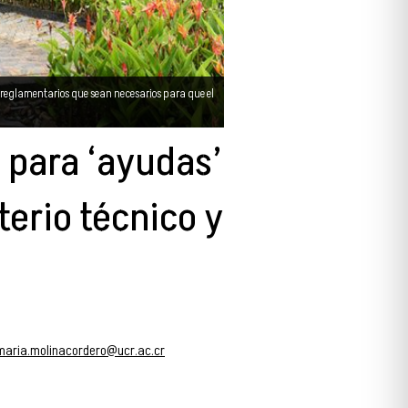
s reglamentarios que sean necesarios para que el
 para ‘ayudas’
terio técnico y
maria.molinacordero@ucr.ac.cr