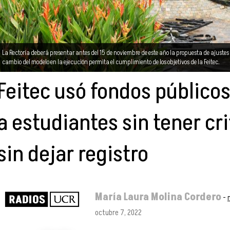
La Rectoría deberá presentar antes del 15 de noviembre de este año la propuesta de ajuste
cambio del modelo en la ejecución permita el cumplimiento de los objetivos de la Feitec.
Feitec usó fondos públicos
a estudiantes sin tener cri
sin dejar registro
María Laura Molina Cordero
-
octubre 7, 2022