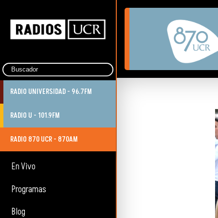
RADIO UNIVERSIDAD - 96.7FM
RADIO U - 101.9FM
RADIO 870 UCR - 870AM
En Vivo
Programas
Blog