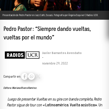
Presentación de Pedro Pastor en Jazz Café, Escazú. Fotografía por Ángela Esquivel | Radios UCR.
Pedro Pastor: “Siempre dando vueltas,
vueltas por el mundo”
Javier Barrantes Avendaño
-
noviembre 29, 2022
Compartir en:
Editora: Mariana Rivera Ramírez.
Luego de presentar Vueltas en su gira con banda completa, Pedro
Pastor sigue de tour con «
Latinoamérica. Vuelta acústica»
. Un