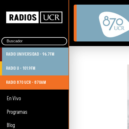
RADIO UNIVERSIDAD - 96.7FM
RADIO U - 101.9FM
RADIO 870 UCR - 870AM
En Vivo
Programas
Blog