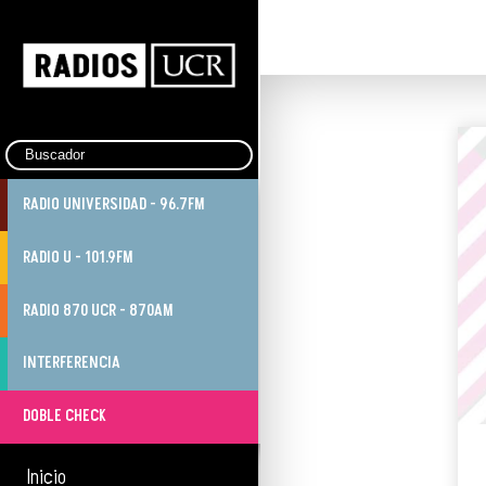
RADIO UNIVERSIDAD - 96.7FM
RADIO U - 101.9FM
RADIO 870 UCR - 870AM
INTERFERENCIA
DOBLE CHECK
Inicio