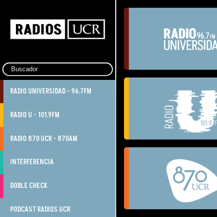
RADIO UNIVERSIDAD - 96.7FM
RADIO U - 101.9FM
RADIO 870 UCR - 870AM
INTERFERENCIA
DOBLE CHECK
PODCAST RADIOS UCR