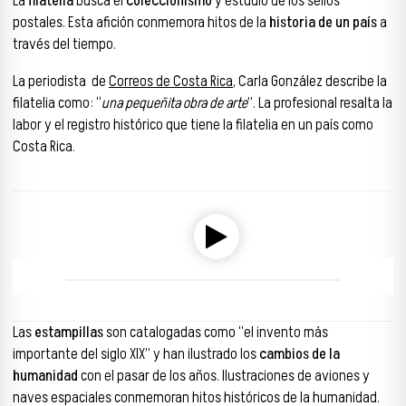
La
filatelia
busca el
coleccionismo
y estudio de los sellos
postales. Esta afición conmemora hitos de la
historia de un país
a
través del tiempo.
La periodista de
Correos de Costa Rica
, Carla González describe la
filatelia como: “
una pequeñita obra de arte
”. La profesional resalta la
labor y el registro histórico que tiene la filatelia en un país como
Costa Rica.
Reproductor de audio
00:00
00:00
Las
estampillas
son catalogadas como “el invento más
importante del siglo XIX” y han ilustrado los
cambios de la
humanidad
con el pasar de los años. Ilustraciones de aviones y
naves espaciales conmemoran hitos históricos de la humanidad.