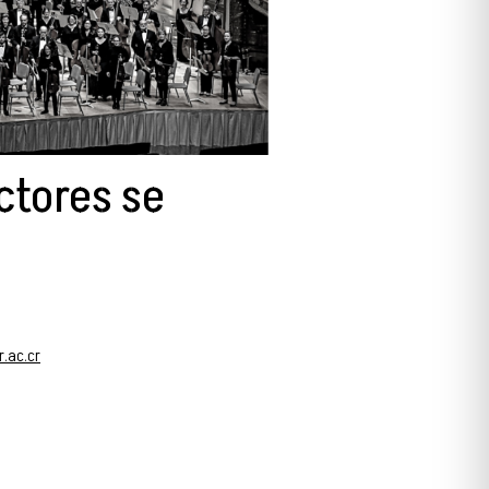
ctores se
.ac.cr