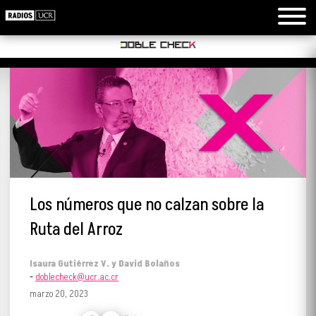
Los números que no calzan sobre la
Ruta del Arroz
Isaura Gutiérrez V. y David Bolaños
-
doblecheck@ucr.ac.cr
marzo 20, 2023