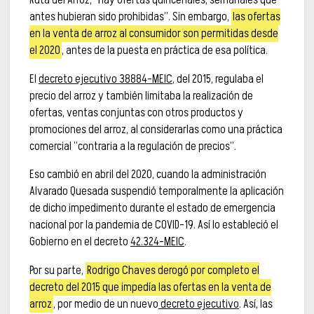
antes hubieran sido prohibidas”. Sin embargo,
las ofertas
en la venta de arroz al consumidor son permitidas desde
el 2020
, antes de la puesta en práctica de esa política.
El
decreto ejecutivo 38884-MEIC
, del 2015, regulaba el
precio del arroz y también limitaba la realización de
ofertas, ventas conjuntas con otros productos y
promociones del arroz, al considerarlas como una práctica
comercial “contraria a la regulación de precios”.
Eso cambió en abril del 2020, cuando la administración
Alvarado Quesada suspendió temporalmente la aplicación
de dicho impedimento durante el estado de emergencia
nacional por la pandemia de COVID-19. Así lo estableció el
Gobierno en el decreto
42.324-MEIC
.
Por su parte,
Rodrigo Chaves derogó por completo el
decreto del 2015 que impedía las ofertas en la venta de
arroz
, por medio de un nuevo
decreto ejecutivo
. Así, las