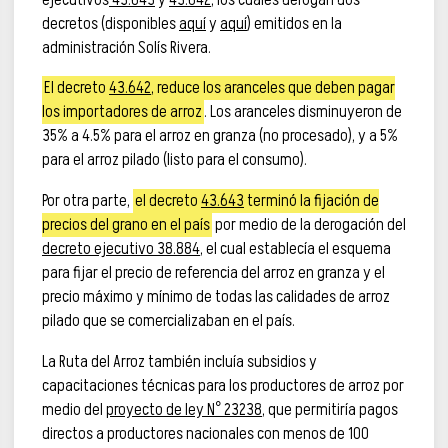
decretos (disponibles
aquí
y
aquí
) emitidos en la
administración Solís Rivera.
El decreto
43.642
, reduce los aranceles que deben pagar
los importadores de arroz
. Los aranceles disminuyeron de
35% a 4.5% para el arroz en granza (no procesado), y a 5%
para el arroz pilado (listo para el consumo).
Por otra parte,
el decreto
43.643
terminó la fijación de
precios del grano en el país
por medio de la derogación del
decreto ejecutivo 38.884
, el cual establecía el esquema
para fijar el precio de referencia del arroz en granza y el
precio máximo y mínimo de todas las calidades de arroz
pilado que se comercializaban en el país.
La Ruta del Arroz también incluía subsidios y
capacitaciones técnicas para los productores de arroz por
medio del
proyecto de ley N° 23238
, que permitiría pagos
directos a productores nacionales con menos de 100