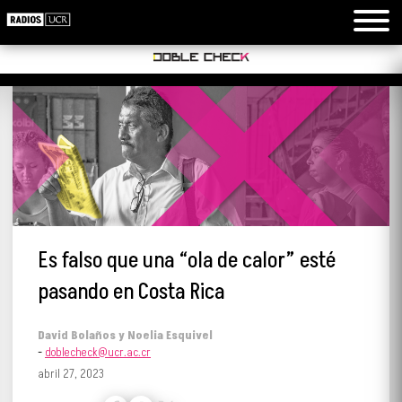
Es falso que una “ola de calor” esté
pasando en Costa Rica
David Bolaños y Noelia Esquivel
-
doblecheck@ucr.ac.cr
abril 27, 2023