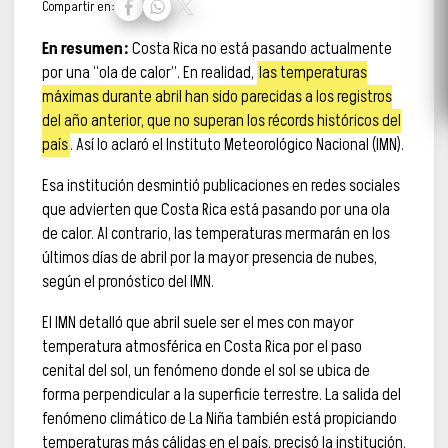
Compartir en:
En resumen:
Costa Rica no está pasando actualmente
por una “ola de calor”. En realidad,
las temperaturas
máximas durante abril han sido parecidas a los registros
del año anterior, que no superan los récords históricos del
país
. Así lo aclaró el Instituto Meteorológico Nacional (IMN).
Esa institución desmintió publicaciones en redes sociales
que advierten que Costa Rica está pasando por una ola
de calor. Al contrario, las temperaturas mermarán en los
últimos días de abril por la mayor presencia de nubes,
según el pronóstico del IMN.
El IMN detalló que abril suele ser el mes con mayor
temperatura atmosférica en Costa Rica por el paso
cenital del sol, un fenómeno donde el sol se ubica de
forma perpendicular a la superficie terrestre. La salida del
fenómeno climático de La Niña también está propiciando
temperaturas más cálidas en el país, precisó la institución.