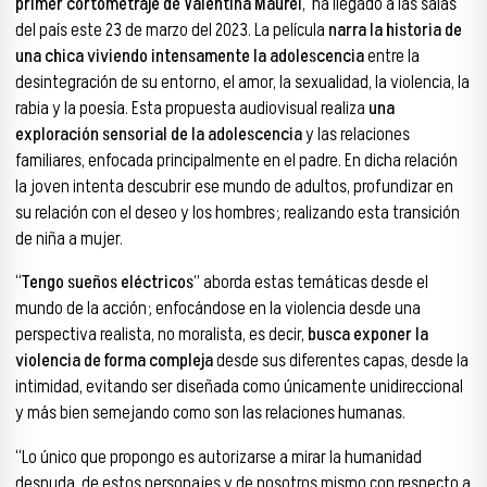
primer cortometraje de Valentina Maurel
, ha llegado a las salas
del país este 23 de marzo del 2023. La película
narra la historia de
una chica viviendo intensamente la adolescencia
entre la
desintegración de su entorno, el amor, la sexualidad, la violencia, la
rabia y la poesía. Esta propuesta audiovisual realiza
una
exploración sensorial de la adolescencia
y las relaciones
familiares, enfocada principalmente en el padre. En dicha relación
la joven intenta descubrir ese mundo de adultos, profundizar en
su relación con el deseo y los hombres; realizando esta transición
de niña a mujer.
“
Tengo sueños eléctricos
” aborda estas temáticas desde el
mundo de la acción; enfocándose en la violencia desde una
perspectiva realista, no moralista, es decir,
busca exponer la
violencia de forma compleja
desde sus diferentes capas, desde la
intimidad, evitando ser diseñada como únicamente unidireccional
y más bien semejando como son las relaciones humanas.
“Lo único que propongo es autorizarse a mirar la humanidad
desnuda, de estos personajes y de nosotros mismo con respecto a