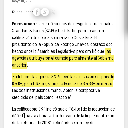
mayo 10, 2023
Compartir en:
En resumen:
Las calificadoras de riesgo internacionales
Standard & Poor’s (S&P) y Fitch Ratings mejoraron la
calificación de deuda soberana de Costa Rica. El
presidente de la República, Rodrigo Chaves, destacó ese
hecho ante la Asamblea Legislativa pero omitió que
las
agencias atribuyeron el cambio parcialmente al Gobierno
anterior
.
En febrero, la agencia S&P elevó la calificación del país de
B a B+, y Fitch Ratings mejoró la nota de B a BB- en marzo
.
Las dos instituciones mantuvieron la perspectiva
crediticia del país como “estable”.
La calificadora S&P indicó que el “éxito [de la reducción del
déficit] hasta ahora se ha derivado de la implementación
de la reforma de 2018”, refiriéndose a la Ley de