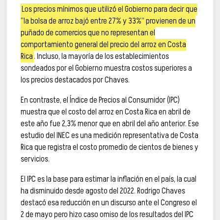
Los precios mínimos que utilizó el Gobierno para decir que
“la bolsa de arroz bajó entre 27% y 33%” provienen de un
puñado de comercios que no representan el
comportamiento general del precio del arroz en Costa
Rica
. Incluso, la mayoría de los establecimientos
sondeados por el Gobierno muestra costos superiores a
los precios destacados por Chaves.
En contraste, el Índice de Precios al Consumidor (IPC)
muestra que el costo del arroz en Costa Rica en abril de
este año fue 2,3% menor que en abril del año anterior. Ese
estudio del INEC es una medición representativa de Costa
Rica que registra el costo promedio de cientos de bienes y
servicios.
El IPC es la base para estimar la inflación en el país, la cual
ha disminuido desde agosto del 2022. Rodrigo Chaves
destacó esa reducción en un discurso ante el Congreso el
2 de mayo pero hizo caso omiso de los resultados del IPC