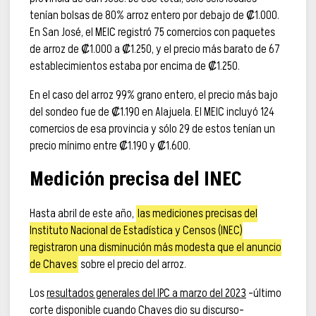
tenían bolsas de 80% arroz entero por debajo de ₡1.000.
En San José, el MEIC registró 75 comercios con paquetes
de arroz de ₡1.000 a ₡1.250, y el precio más barato de 67
establecimientos estaba por encima de ₡1.250.
En el caso del arroz 99% grano entero, el precio más bajo
del sondeo fue de ₡1.190 en Alajuela. El MEIC incluyó 124
comercios de esa provincia y sólo 29 de estos tenían un
precio mínimo entre ₡1.190 y ₡1.600.
Medición precisa del INEC
Hasta abril de este año,
las mediciones precisas del
Instituto Nacional de Estadística y Censos (INEC)
registraron una disminución más modesta que el anuncio
de Chaves
sobre el precio del arroz.
Los
resultados generales del IPC a marzo del 2023
–último
corte disponible cuando Chaves dio su discurso–