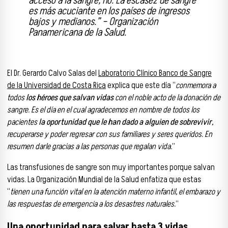
acceso a la sangre, no. La escasez de sangre
es más acuciante en los países de ingresos
bajos y medianos.” – Organización
Panamericana de la Salud.
El Dr. Gerardo Calvo Salas del
Laboratorio Clínico Banco de Sangre
de la Universidad de Costa Rica
explica que este día “
conmemora a
todos
los héroes que salvan vidas
con el noble acto de la donación de
sangre. Es el día en el cual agradecemos en nombre de todos los
pacientes
la oportunidad que le han dado a alguien de sobrevivir
,
recuperarse y poder regresar con sus familiares y seres queridos. En
resumen darle gracias a las personas que regalan vida.
”
Las transfusiones de sangre son muy importantes porque salvan
vidas. La Organización Mundial de la Salud enfatiza que estas
“
tienen una función vital en la atención materno infantil, el embarazo y
las respuestas de emergencia a los desastres naturales.
”
Una oportunidad para salvar hasta 3 vidas