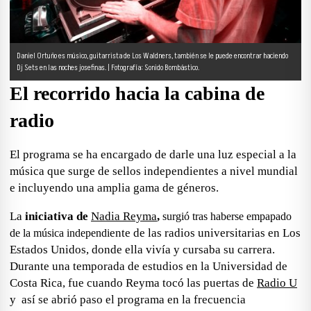
Daniel Ortuño es músico, guitarrista de Los Waldners, también se le puede encontrar haciendo
Dj Sets en las noches josefinas. | Fotografía: Sonido Bombástico.
El recorrido hacia la cabina de
radio
El programa se ha encargado de darle una luz especial a la
música que surge de
sellos independientes a nivel mundial
e incluyendo una amplia gama de géneros.
La
iniciativa de
Nadia Reyma
,
surgió tras haberse
empapado
ente de las radios universitarias en Los
de la música independi
Estados Unidos, donde ella vivía y cursaba su carrera.
Durante una temporada de estudios en la
Universidad de
Costa Rica,
fue cuando Reyma tocó las puertas de
Radio U
y así se abrió paso el programa en la frecuencia