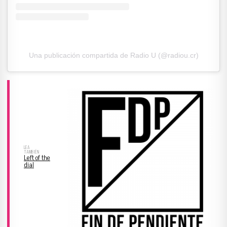
Una publicación compartida de Radio U (@radiou.cr)
Left of the
dial