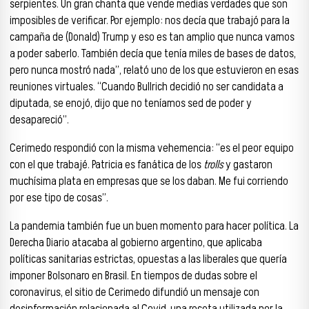
serpientes. Un gran chanta que vende medias verdades que son
imposibles de verificar. Por ejemplo: nos decía que trabajó para la
campaña de (Donald) Trump y eso es tan amplio que nunca vamos
a poder saberlo. También decía que tenía miles de bases de datos,
pero nunca mostró nada”, relató uno de los que estuvieron en esas
reuniones virtuales. “Cuando Bullrich decidió no ser candidata a
diputada, se enojó, dijo que no teníamos sed de poder y
desapareció”.
Cerimedo respondió con la misma vehemencia: “es el peor equipo
con el que trabajé. Patricia es fanática de los
trolls
y gastaron
muchísima plata en empresas que se los daban. Me fui corriendo
por ese tipo de cosas”.
La pandemia también fue un buen momento para hacer política. La
Derecha Diario atacaba al gobierno argentino, que aplicaba
políticas sanitarias estrictas, opuestas a las liberales que quería
imponer Bolsonaro en Brasil. En tiempos de dudas sobre el
coronavirus, el sitio de Cerimedo difundió un mensaje con
desinformación relacionada al Covid, una receta utilizada por la