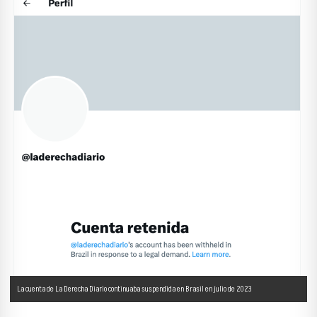
La cuenta de La Derecha Diario continuaba suspendida en Brasil en julio de 2023