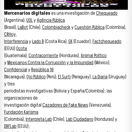
Mercenarios digitales
es una investigación de
Chequeado
(Argentina),
UOL
y
Agência Pública
(Brasil),
LaBot
(Chile),
Colombiacheck
y
Cuestión Pública
(Colombia),
CRHoy
,
Interferencia
y
Lado B
(Costa Rica),
GK
(Ecuador),
Factchequeado
(EEUU)
Ocote
(Guatemala),
Contracorriente
(Honduras),
Animal Político
y
Mexicanos Contra la Corrupción y la Impunidad
(México),
Confidencial
y
República 18
(Nicaragua),
Ojo Público
(Perú),
El Surti
(Paraguay),
La Diaria
(Uruguay)
y tres
periodistas investigativas (Bolivia y España/Colombia); las
organizaciones de
investigación digital
Cazadores de Fake News
(Venezuela),
Fundación Karisma
(Colombia),
Interpreta Lab
(Chile),
Lab Ciudadano
(Honduras) y
DRFLab
(EEUU);