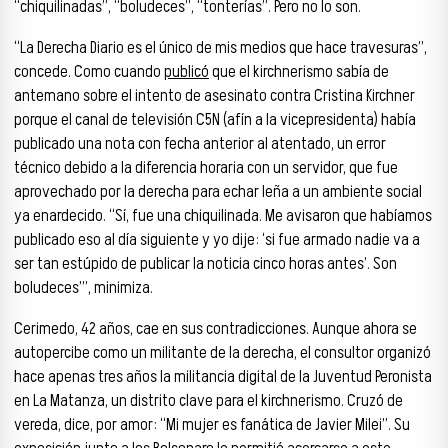
“chiquilinadas”, “boludeces”, “tonterías”. Pero no lo son.
“La Derecha Diario es el único de mis medios que hace travesuras”,
concede. Como cuando
publicó
que el kirchnerismo sabía de
antemano sobre el intento de asesinato contra Cristina Kirchner
porque el canal de televisión C5N (afín a la vicepresidenta) había
publicado una nota con fecha anterior al atentado, un error
técnico debido a la diferencia horaria con un servidor, que fue
aprovechado por la derecha para echar leña a un ambiente social
ya enardecido. “Sí, fue una chiquilinada. Me avisaron que habíamos
publicado eso al día siguiente y yo dije: ‘si fue armado nadie va a
ser tan estúpido de publicar la noticia cinco horas antes’. Son
boludeces’”, minimiza.
Cerimedo, 42 años, cae en sus contradicciones. Aunque ahora se
autopercibe como un militante de la derecha, el consultor organizó
hace apenas tres años la militancia digital de la Juventud Peronista
en La Matanza, un distrito clave para el kirchnerismo. Cruzó de
vereda, dice, por amor: “Mi mujer es fanática de Javier Milei”. Su