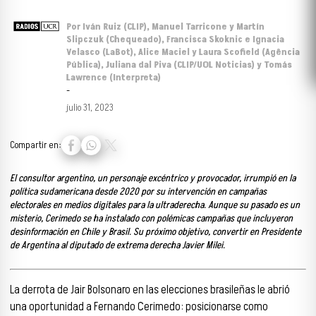
Por Iván Ruiz (CLIP), Manuel Tarricone y Martín
Slipczuk (Chequeado), Francisca Skoknic e Ignacia
Velasco (LaBot), Alice Maciel y Laura Scofield (Agência
Pública), Juliana dal Piva (CLIP/UOL Noticias) y Tomás
Lawrence (Interpreta)
-
julio 31, 2023
Compartir en:
El consultor argentino, un personaje excéntrico y provocador, irrumpió en la
política sudamericana desde 2020 por su intervención en campañas
electorales en medios digitales para la ultraderecha. Aunque su pasado es un
misterio, Cerimedo se ha instalado con polémicas campañas que incluyeron
desinformación en Chile y Brasil. Su próximo objetivo, convertir en Presidente
de Argentina al diputado de extrema derecha Javier Milei.
La derrota de Jair Bolsonaro en las elecciones brasileñas le abrió
una oportunidad a Fernando Cerimedo: posicionarse como