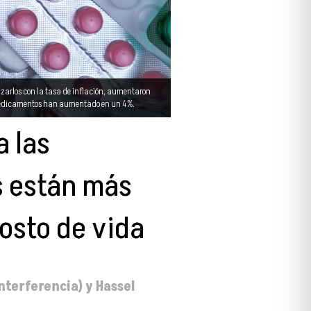
izarlos con la tasa de inflación, aumentaron
s medicamentos han aumentado en un 4%.
a las
 están más
costo de vida
nterferencia) y Hassel