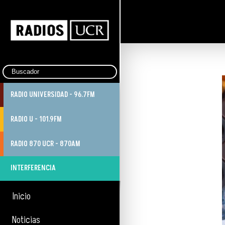
RADIO UNIVERSIDAD - 96.7FM
RADIO U - 101.9FM
RADIO 870 UCR - 870AM
INTERFERENCIA
Inicio
Noticias