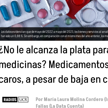
Los datos evidencian que de mayo del 2022 a mayo del 2023, los bienes y servicios al anal
tan solo un 0,88 %. Sin embargo, en comparación con el mismo mes del año anterior, lo
¿No le alcanza la plata par
medicinas? Medicamentos
caros, a pesar de baja en 
Por María Laura Molina Cordero (I
Fallas (La Data Cuenta)