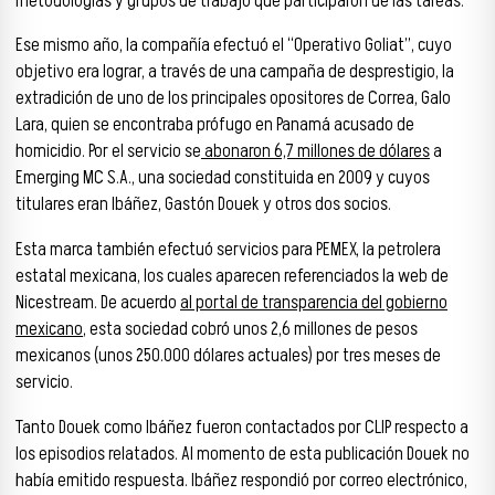
metodologías y grupos de trabajo que participaron de las tareas.
Ese mismo año, la compañía efectuó el “Operativo Goliat”, cuyo
objetivo era lograr, a través de una campaña de desprestigio, la
extradición de uno de los principales opositores de Correa, Galo
Lara, quien se encontraba prófugo en Panamá acusado de
homicidio. Por el servicio se
abonaron 6,7 millones de dólares
a
Emerging MC S.A., una sociedad constituida en 2009 y cuyos
titulares eran Ibáñez, Gastón Douek y otros dos socios.
Esta marca también efectuó servicios para PEMEX, la petrolera
estatal mexicana, los cuales aparecen referenciados la web de
Nicestream. De acuerdo
al portal de transparencia del gobierno
mexicano
, esta sociedad cobró unos 2,6 millones de pesos
mexicanos (unos 250.000 dólares actuales) por tres meses de
servicio.
Tanto Douek como Ibáñez fueron contactados por CLIP respecto a
los episodios relatados. Al momento de esta publicación Douek no
había emitido respuesta. Ibáñez respondió por correo electrónico,