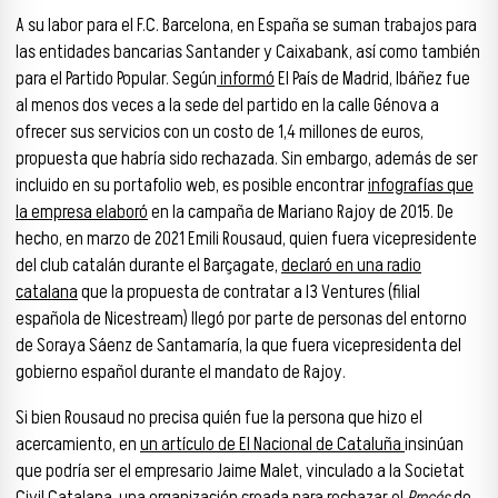
A su labor para el F.C. Barcelona, en España se suman trabajos para
las entidades bancarias Santander y Caixabank, así como también
para el Partido Popular. Según
informó
El País de Madrid, Ibáñez fue
al menos dos veces a la sede del partido en la calle Génova a
ofrecer sus servicios con un costo de 1,4 millones de euros,
propuesta que habría sido rechazada. Sin embargo, además de ser
incluido en su portafolio web, es posible encontrar
infografías que
la empresa elaboró
en la campaña de Mariano Rajoy de 2015. De
hecho, en marzo de 2021 Emili Rousaud, quien fuera vicepresidente
del club catalán durante el Barçagate,
declaró en una radio
catalana
que la propuesta de contratar a I3 Ventures (filial
española de Nicestream) llegó por parte de personas del entorno
de Soraya Sáenz de Santamaría, la que fuera vicepresidenta del
gobierno español durante el mandato de Rajoy.
Si bien Rousaud no precisa quién fue la persona que hizo el
acercamiento, en
un artículo de El Nacional de Cataluña
insinúan
que podría ser el empresario Jaime Malet, vinculado a la Societat
Civil Catalana, una organización creada para rechazar el
Procés
de