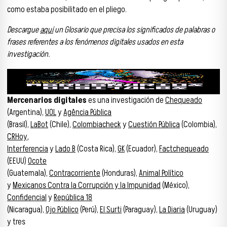
como estaba posibilitado en el pliego.
Descargue
aquí
un Glosario que precisa los significados de palabras o
frases referentes a los fenómenos digitales usados en esta
investigación.
Mercenarios digitales
es una investigación de
Chequeado
(Argentina),
UOL
y
Agência Pública
(Brasil),
LaBot
(Chile),
Colombiacheck
y
Cuestión Pública
(Colombia),
CRHoy
,
Interferencia
y
Lado B
(Costa Rica),
GK
(Ecuador),
Factchequeado
(EEUU)
Ocote
(Guatemala),
Contracorriente
(Honduras),
Animal Político
y
Mexicanos Contra la Corrupción y la Impunidad
(México),
Confidencial
y
República 18
(Nicaragua),
Ojo Público
(Perú),
El Surti
(Paraguay),
La Diaria
(Uruguay)
y tres