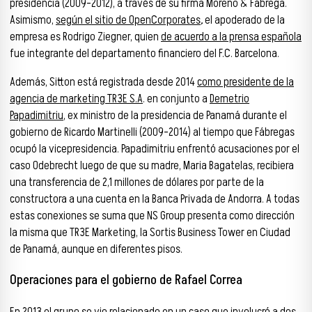
presidencia (2009-2012), a través de su firma Moreno & Fábrega.
Asimismo,
según el sitio de OpenCorporates
,
el apoderado de la
empresa es Rodrigo Ziegner, quien
de acuerdo a la prensa española
fue integrante del departamento financiero del F.C. Barcelona.
Además, Sitton está registrada desde 2014
como presidente de la
agencia de marketing TR3E S.A
. en conjunto a
Demetrio
Papadimitriu
, ex ministro de la presidencia de Panamá durante el
gobierno de Ricardo Martinelli (2009-2014) al tiempo que Fábregas
ocupó la vicepresidencia. Papadimitriu enfrentó acusaciones por el
caso Odebrecht luego de que su madre, Maria Bagatelas, recibiera
una transferencia de 2,1 millones de dólares por parte de la
constructora a una cuenta en la Banca Privada de Andorra. A todas
estas conexiones se suma que NS Group presenta como dirección
la misma que TR3E Marketing, la Sortis Business Tower en Ciudad
de Panamá, aunque en diferentes pisos.
Operaciones para el gobierno de Rafael Correa
En 2013 el grupo se vio relacionado en un caso que involucró a dos