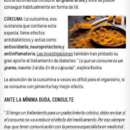
Rocha recomienda consumir
un gramo al día
y este se puede
conseguir habitualmente en forma de té.
CÚRCUMA:
La curcumina, esa
sustancia que contiene esta
especia, tiene efectos
antidiabéticos y actúa como
antioxidante, neuroprotectora y
antiinflamatoria
.
Las investigaciones
también han probado su
gran aporte al tratamiento de diabetes. “
Lo que se consume es
un
gramo
, máximo 3 al día. En té o cápsulas
”, explica Rocha.
La absorción de la curcumina a veces es difícil para el organismo, si
se consume con pimienta hay mejor efecto.
ANTE LA MÍNIMA DUDA, CONSULTE
“
Si tengo un tratamiento para un padecimiento crónico, debo revisar si
el consumo no va a reducir el efecto del medicamento. Por eso siempre
hay que tener comunicación con la persona especialista en medicina
”,