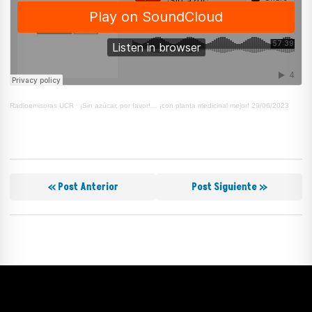
Radioemisoras UCR
·
¡Sin azúcar, por favor!… ¡con planta medicinal mejor! 29/06/2023
« Post Anterior
Post Siguiente »