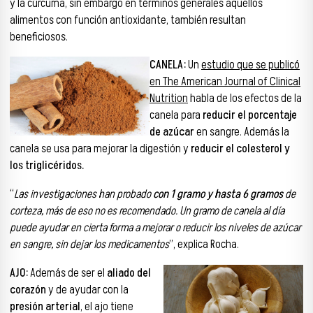
y la cúrcuma, sin embargo en términos generales aquellos
alimentos con función antioxidante, también resultan
beneficiosos.
CANELA:
Un
estudio que se publicó
en The American Journal of Clinical
Nutrition
habla de los efectos de la
canela para
reducir el porcentaje
de azúcar
en sangre. Además la
canela se usa para mejorar la digestión y
reducir el colesterol y
los triglicéridos.
“
Las investigaciones han probado
con 1 gramo y hasta 6 gramos
de
corteza, más de eso no es recomendado. Un gramo de canela al día
puede ayudar en cierta forma a mejorar o reducir los niveles de azúcar
en sangre, sin dejar los medicamentos
”, explica Rocha.
AJO:
Además de ser el
aliado del
corazón
y de ayudar con la
presión arterial
, el ajo tiene