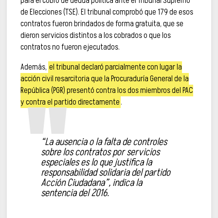
para el cobro de deuda política ante el Tribunal Supremo
de Elecciones (TSE). El tribunal comprobó que 179 de esos
contratos fueron brindados de forma gratuita, que se
dieron servicios distintos a los cobrados o que los
contratos no fueron ejecutados.
Además,
el tribunal declaró parcialmente con lugar la
acción civil resarcitoria que la Procuraduría General de la
República (PGR) presentó contra los dos miembros del PAC
y contra el partido directamente
.
“La ausencia o la falta de controles
sobre los contratos por servicios
especiales es lo que justifica la
responsabilidad solidaria del partido
Acción Ciudadana”, indica la
sentencia del 2016.