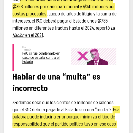
₡353 millones por daño patrimonial y ₡40 millones por
costas procesales
. Luego de años de litigio y la suma de
intereses, el PAC deberá pagar al Estado unos ₡785
millones en diferentes tractos hasta el 2024,
reportó
La
Nación
en el 2021
.
PAC sí fue condenado en
caso de estafa contra el
Estado
Hablar de una “multa” es
incorrecto
¿Podemos decir que los cientos de millones de colones
que el PAC deberá pagarle al Estado son una “multa”?
Esa
palabra puede inducir a error porque minimiza el tipo de
responsabilidad que el partido político tuvo en ese caso
.