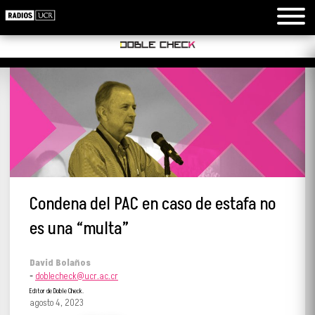
Condena del PAC en caso de estafa no
es una “multa”
David Bolaños
-
doblecheck@ucr.ac.cr
Editor de Doble Check.
agosto 4, 2023