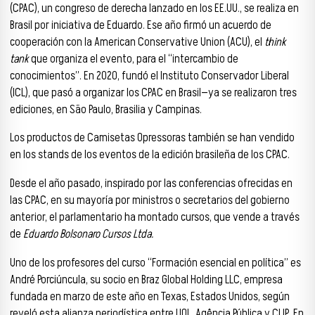
(CPAC), un congreso de derecha lanzado en los EE.UU., se realiza en
Brasil por iniciativa de Eduardo. Ese año firmó un acuerdo de
cooperación con la American Conservative Union (ACU), el
think
tank
que organiza el evento, para el “intercambio de
conocimientos”. En 2020, fundó el Instituto Conservador Liberal
(ICL), que pasó a organizar los CPAC en Brasil—ya se realizaron tres
ediciones, en São Paulo, Brasilia y Campinas.
Los productos de Camisetas Opressoras también se han vendido
en los stands de los eventos de la edición brasileña de los CPAC.
Desde el año pasado, inspirado por las conferencias ofrecidas en
las CPAC, en su mayoría por ministros o secretarios del gobierno
anterior, el parlamentario ha montado cursos, que vende a través
de
Eduardo Bolsonaro Cursos Ltda.
Uno de los profesores del curso “Formación esencial en política” es
André Porciúncula, su socio en Braz Global Holding LLC, empresa
fundada en marzo de este año en Texas, Estados Unidos, según
reveló esta alianza periodística entre UOL, Agência Pública y CLIP
. En