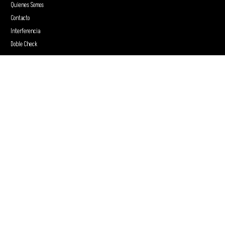
Quienes Somos
Contacto
Interferencia
Doble Check
0:00
0:00
Inicio
Programas
Blog
Guía de Programación
Quienes Somos
Contacto