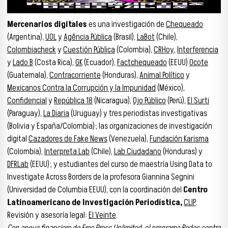
Mercenarios digitales
es una investigación de
Chequeado
(Argentina),
UOL
y
Agência Pública
(Brasil),
LaBot
(Chile),
Colombiacheck
y
Cuestión Pública
(Colombia),
CRHoy
,
Interferencia
y
Lado B
(Costa Rica),
GK
(Ecuador),
Factchequeado
(EEUU)
Ocote
(Guatemala),
Contracorriente
(Honduras),
Animal Político
y
Mexicanos Contra la Corrupción y la Impunidad
(México),
Confidencial
y
República 18
(Nicaragua),
Ojo Público
(Perú),
El Surti
(Paraguay),
La Diaria
(Uruguay) y tres periodistas investigativas
(Bolivia y España/Colombia); las organizaciones de investigación
digital
Cazadores de Fake News
(Venezuela),
Fundación Karisma
(Colombia),
Interpreta Lab
(Chile),
Lab Ciudadano
(Honduras) y
DFRLab
(EEUU); y estudiantes del curso de maestría Using Data to
Investigate Across Borders de la profesora Giannina Segnini
(Universidad de Columbia EEUU), con la coordinación del
Centro
Latinoamericano de Investigación Periodística,
CLIP
.
Revisión y asesoría legal:
El Veinte
.
Con apoyo financiero de Free Press Unlimited, el programa Redes contra