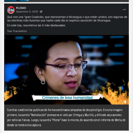
Cuentas sandinistas publican de forma coordinada campañas de desprestigio. En esta imagen:
primero, la cuenta “Redvolución” promueve el voto por Ortega y Murillo, y difunde acusaciones
por noticias falsas. Luego, la cuenta “Plomo” hace lo mismo, de acuerdo con el informe de Meta, de
donde se tomó esta captura.