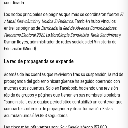
coordinada.
Los nodos principales de páginas que más se coordinaron fueron
El
Atabal
,
Redvolución
y
Unidos Si Podemos
. También hubo vínculos
entre las páginas de
Barricada
, la
Red de Jóvenes Comunicadores
,
Panorama Electoral 2021
,
La MoraLimpia Sandinista
,
Tania Sandinista
y
Osman Reyes, administrador de redes sociales del Ministerio de
Educación (Mined).
La red de propaganda se expande
Además de las cuentas que revivieron tras su suspensión, la red de
propaganda del gobierno nicaragüense ha seguido operando con
muchas otras cuentas. Solo en Facebook, haciendo una revisión
rápida de grupos y páginas que tienen en sus nombres la palabra
“sandinista”, este equipo periodístico contabilizó un centenar que
comparte contenido de propaganda y desinformación. Estas
acumulan unos 669.883 seguidores.
Las cinco más influyentes son:
Soy Sandinista
con 157.000