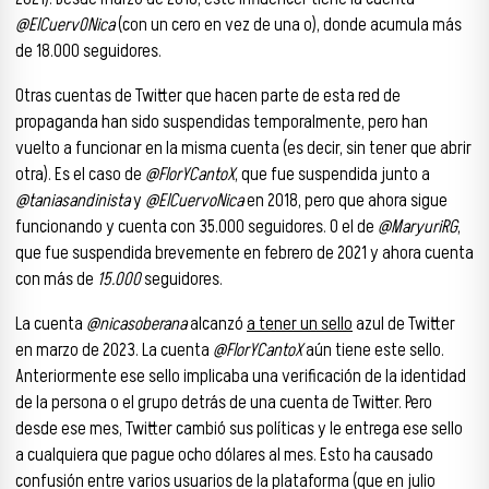
@ElCuerv0Nica
(con un cero en vez de una o), donde acumula más
de 18.000 seguidores.
Otras cuentas de Twitter que hacen parte de esta red de
propaganda han sido suspendidas temporalmente, pero han
vuelto a funcionar en la misma cuenta (es decir, sin tener que abrir
otra). Es el caso de
@FlorYCantoX
, que fue suspendida junto a
@taniasandinista
y
@ElCuervoNica
en 2018, pero que ahora sigue
funcionando y cuenta con 35.000 seguidores. O el de
@MaryuriRG
,
que fue suspendida brevemente en febrero de 2021 y ahora cuenta
con más de
15.000
seguidores.
La cuenta
@nicasoberana
alcanzó
a tener un sello
azul de Twitter
en marzo de 2023. La cuenta
@FlorYCantoX
aún tiene este sello.
Anteriormente ese sello implicaba una verificación de la identidad
de la persona o el grupo detrás de una cuenta de Twitter. Pero
desde ese mes, Twitter cambió sus políticas y le entrega ese sello
a cualquiera que pague ocho dólares al mes. Esto ha causado
confusión entre varios usuarios de la plataforma (que en julio