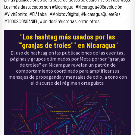
Los más destacados son #Nicaragua, #Nicaragua40Revolución,
#VivirBonito, #ElAtabal, #MolotovDigital, #NicaraguaQuierePaz,
#TODOSCONDANIEL, #UnidosEnVictorias, entre otros.