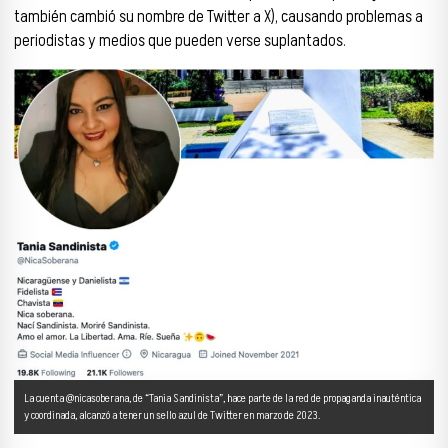
también cambió su nombre de Twitter a X), causando problemas a
periodistas y medios que pueden verse suplantados.
La cuenta @nicasoberana, de “Tania Sandinista”, hace parte de la red de propaganda inauténtica
y coordinada, alcanzó a tener un sello azul de Twitter en marzo de 2023.