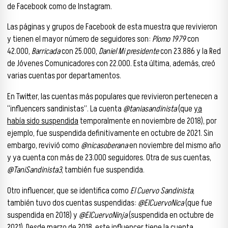
de Facebook como de Instagram.
Las páginas y grupos de Facebook de esta muestra que revivieron
y tienen el mayor número de seguidores son:
Plomo 1979
con
42.000,
Barricada
con 25.000,
Daniel Mi presidente
con 23.886 y la Red
de Jóvenes Comunicadores con 22.000. Esta última, además, creó
varias cuentas por departamentos.
En Twitter, las cuentas más populares que revivieron pertenecen a
“influencers sandinistas”. La cuenta
@taniasandinista
(que
ya
había sido suspendida
temporalmente en noviembre de 2018), por
ejemplo, fue suspendida definitivamente en octubre de 2021. Sin
embargo, revivió como
@nicasoberana
en noviembre del mismo año
y ya cuenta con más de 23.000 seguidores. Otra de sus cuentas,
@TaniSandinista3
, también fue suspendida.
Otro influencer, que se identifica como
El Cuervo Sandinista
,
también tuvo dos cuentas suspendidas:
@ElCuervoNica
(que fue
suspendida en 2018) y
@ElCuervoNinja
(suspendida en octubre de
2021). Desde marzo de 2018, este influencer tiene la cuenta