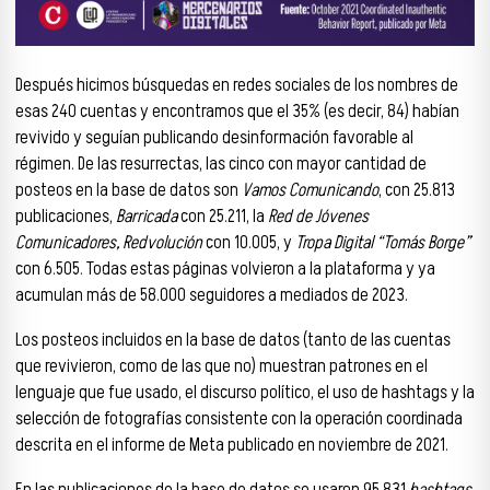
Después hicimos búsquedas en redes sociales de los nombres de
esas 240 cuentas y encontramos que el 35% (es decir, 84) habían
revivido y seguían publicando desinformación favorable al
régimen. De las resurrectas, las cinco con mayor cantidad de
posteos en la base de datos son
Vamos Comunicando
, con 25.813
publicaciones,
Barricada
con 25.211, la
Red de Jóvenes
Comunicadores, Redvolución
con 10.005, y
Tropa Digital “Tomás Borge”
con 6.505. Todas estas páginas volvieron a la plataforma y ya
acumulan más de 58.000 seguidores a mediados de 2023.
Los posteos incluidos en la base de datos (tanto de las cuentas
que revivieron, como de las que no) muestran patrones en el
lenguaje que fue usado, el discurso político, el uso de hashtags y la
selección de fotografías consistente con la operación coordinada
descrita en el informe de Meta publicado en noviembre de 2021.
En las publicaciones de la base de datos se usaron 95.831
hashtags
.