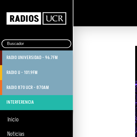
RADIO UNIVERSIDAD - 96.7FM
RADIO U - 101.9FM
RADIO 870 UCR - 870AM
INTERFERENCIA
Inicio
Noticias