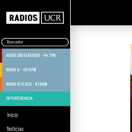
RADIO UNIVERSIDAD - 96.7FM
RADIO U - 101.9FM
RADIO 870 UCR - 870AM
INTERFERENCIA
Inicio
Noticias