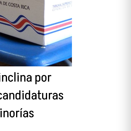
inclina por
 candidaturas
inorías