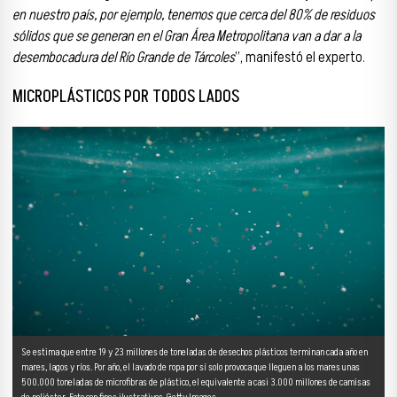
en nuestro país, por ejemplo, tenemos que cerca del 80% de residuos
sólidos que se generan en el Gran Área Metropolitana van a dar a la
desembocadura del Río Grande de Tárcoles
”, manifestó el experto.
MICROPLÁSTICOS POR TODOS LADOS
Se estima que entre 19 y 23 millones de toneladas de desechos plásticos terminan cada año en
mares, lagos y ríos. Por año, el lavado de ropa por sí solo provoca que lleguen a los mares unas
500.000 toneladas de microfibras de plástico, el equivalente a casi 3.000 millones de camisas