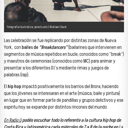
Fotografía ilustrativa: pexels.com | Wallace Chuck
Las celebración se fue replicando por distintas zonas de Nueva
York, con
bailes de
“Breakdancers”
(bailarines que intervienen en
segmentos de música repetidos en bucle, conocidos como “break”)
y maestros de ceremonias (conocidos como MC) para animar y
presentar a los diferentes DJ´s mediante rimas y juegos de
palabras (rap).
El
hip hop
impactó positivamente los barrios del Bronx, haciendo
que los jóvenes se interesaran en el arte (música, baile y pintura)
en lugar que en formar parte de pandillas y grupos delictivos y ese
espiritu hoy se expande por distintos rincones del mundo.
En Radio U
podés escuchar todo lo referente a la cultura hip hop de
Costa Rica y latinomérica cada miércoles de 7 a 8 de la noche en
La