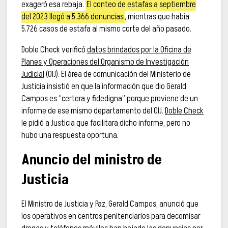
exageró esa rebaja.
El conteo de estafas a septiembre
del 2023 llegó a 5.366 denuncias
, mientras que había
5.726 casos de estafa al mismo corte del año pasado.
Doble Check verificó
datos brindados por la Oficina de
Planes y Operaciones del Organismo de Investigación
Judicial
(OIJ). El área de comunicación del Ministerio de
Justicia insistió en que la información que dio Gerald
Campos es “certera y fidedigna” porque proviene de un
informe de ese mismo departamento del OIJ.
Doble Check
le pidió a Justicia que facilitara dicho informe, pero no
hubo una respuesta oportuna.
Anuncio del ministro de
Justicia
El Ministro de Justicia y Paz, Gerald Campos, anunció que
los operativos en centros penitenciarios para decomisar