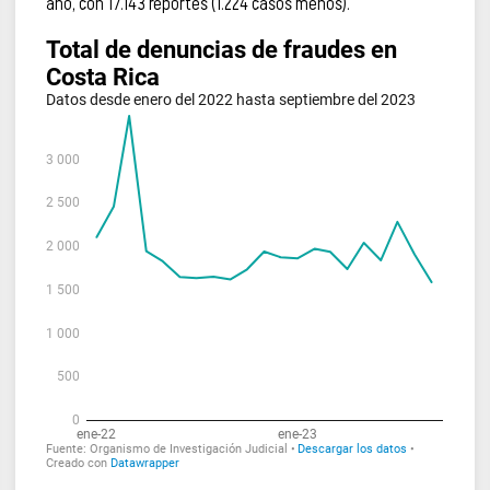
año, con 17.143 reportes (1.224 casos menos).