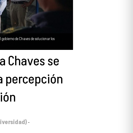
gobierno de Chaves de solucionar los
 a Chaves se
a percepción
ión
iversidad)
-