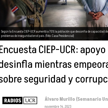
Según la Encuesta CIEP-UCR aumentó a 70% la población que desconfía de capacidad del 
problemas de inseguridad en el país. (Foto: Casa Presidencial)
Encuesta CIEP-UCR: apoyo
desinfla mientras empeor
sobre seguridad y corrupc
Álvaro Murillo (Semanario Un
noviembre 14, 2023