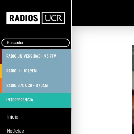
RADIO UNIVERSIDAD - 96.7FM
RADIO U - 101.9FM
RADIO 870 UCR - 870AM
INTERFERENCIA
Inicio
Noticias