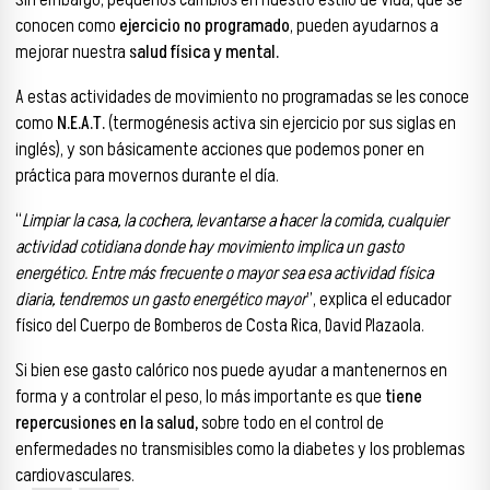
Sin embargo, pequeños cambios en nuestro estilo de vida, que se
conocen como
ejercicio no programado
, pueden ayudarnos a
mejorar nuestra
salud física y mental.
A estas actividades de movimiento no programadas se les conoce
como
N.E.A.T.
(termogénesis activa sin ejercicio por sus siglas en
inglés), y son básicamente acciones que podemos poner en
práctica para movernos durante el día.
“
Limpiar la casa, la cochera, levantarse a hacer la comida, cualquier
actividad cotidiana donde hay movimiento implica un gasto
energético. Entre más frecuente o mayor sea esa actividad física
diaria, tendremos un gasto energético mayor
”, explica el educador
físico del Cuerpo de Bomberos de Costa Rica, David Plazaola.
Si bien ese gasto calórico nos puede ayudar a mantenernos en
forma y a controlar el peso, lo más importante es que
tiene
repercusiones en la salud,
sobre todo en el control de
enfermedades no transmisibles como la diabetes y los problemas
cardiovasculares.