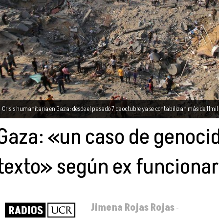
Crisis humanitaria en Gaza: desde el pasado 7 de octubre ya se contabilizan más de 11mil 
Gaza: «un caso de genocidi
texto» según ex funcionar
Jimena Rojas Rojas
-