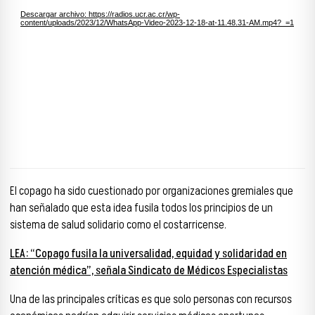
Descargar archivo: https://radios.ucr.ac.cr/wp-
content/uploads/2023/12/WhatsApp-Video-2023-12-18-at-11.48.31-AM.mp4?_=1
El copago ha sido cuestionado por organizaciones gremiales que
han señalado que esta idea fusila todos los principios de un
sistema de salud solidario como el costarricense.
LEA: “Copago fusila la universalidad, equidad y solidaridad en
atención médica”, señala Sindicato de Médicos Especialistas
Una de las principales críticas es que solo personas con recursos