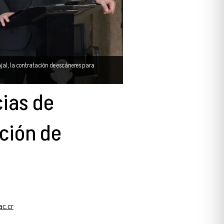
ajal, la contratación de escáneres para
ias de
ación de
ac.cr