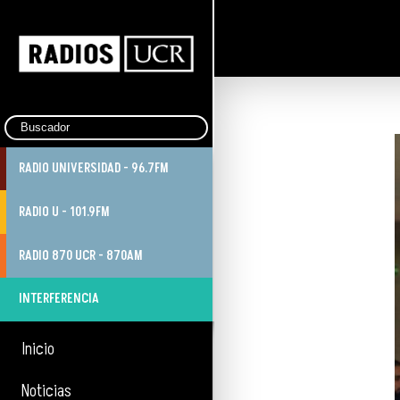
RADIO UNIVERSIDAD - 96.7FM
RADIO U - 101.9FM
RADIO 870 UCR - 870AM
INTERFERENCIA
Inicio
Noticias