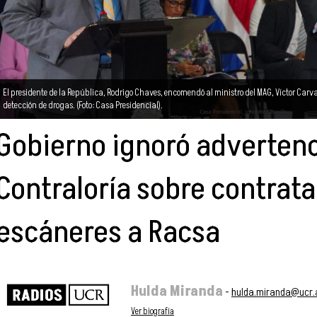
El presidente de la República, Rodrigo Chaves, encomendó al ministro del MAG, Víctor Carv
detección de drogas. (Foto: Casa Presidencial).
Gobierno ignoró advertenc
Contraloría sobre contrat
escáneres a Racsa
Hulda Miranda
-
hulda.miranda@ucr.
Ver biografía