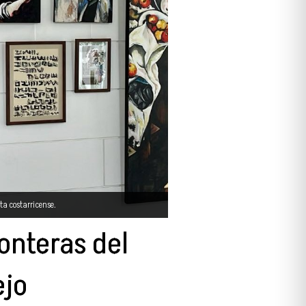
ta costarricense.
ronteras del
ejo