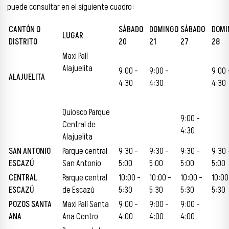
puede consultar en el siguiente cuadro:
CANTÓN O
SÁBADO
DOMINGO
SÁBADO
DOMI
LUGAR
DISTRITO
20
21
27
28
Maxi Palí
Alajuelita
9:00 –
9:00 –
9:00 
ALAJUELITA
4:30
4:30
4:30
Quiosco Parque
9:00 –
Central de
4:30
Alajuelita
SAN ANTONIO
Parque central
9:30 –
9:30 –
9:30 –
9:30 
ESCAZÚ
San Antonio
5:00
5:00
5:00
5:00
CENTRAL
Parque central
10:00 –
10:00 –
10:00 –
10:00
ESCAZÚ
de Escazú
5:30
5:30
5:30
5:30
POZOS SANTA
Maxi Palí Santa
9:00 –
9:00 –
9:00 –
ANA
Ana Centro
4:00
4:00
4:00