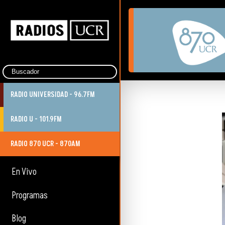
RADIO UNIVERSIDAD - 96.7FM
RADIO U - 101.9FM
RADIO 870 UCR - 870AM
En Vivo
Programas
Blog