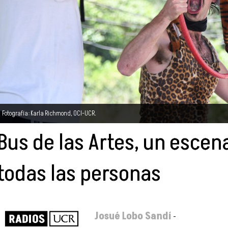
Fotografía: Karla Richmond, OCI-UCR.
Bus de las Artes, un escen
todas las personas
Josué Lobo Sandí
-