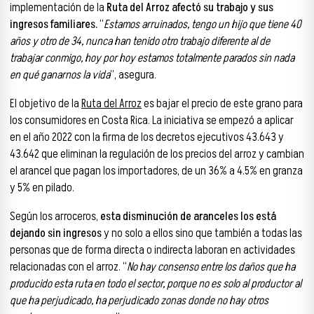
implementación de la
Ruta del Arroz
afectó su trabajo y sus
ingresos familiares.
“
Estamos arruinados, tengo un hijo que tiene 40
años y otro de 34, nunca han tenido otro trabajo diferente al de
trabajar conmigo, hoy por hoy estamos totalmente parados sin nada
en qué ganarnos la vida
”, asegura.
El objetivo de la
Ruta del Arroz
es bajar el precio de este grano para
los consumidores en Costa Rica. La iniciativa se empezó a aplicar
en el año 2022 con la firma de los decretos ejecutivos 43.643 y
43.642 que eliminan la regulación de los precios del arroz y cambian
el arancel que pagan los importadores, de un 36% a 4.5% en granza
y 5% en pilado.
Según los arroceros,
esta disminución de aranceles los está
dejando sin ingresos
y no solo a ellos sino que también a todas las
personas que de forma directa o indirecta laboran en actividades
relacionadas con el arroz. “
No hay consenso entre los daños que ha
producido esta ruta en todo el sector, porque no es solo al productor al
que ha perjudicado, ha perjudicado zonas donde no hay otros