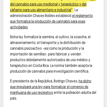
del cannabis para uso medicinal y terapéutico y del
cáñamo para uso alimentario e industrial
”
. La
administración Chaves Robles estableció
el reglamento
que formaliza la producción de cannabis para esas
actividades
.
Dicha ley formaliza la siembra, el cultivo, la cosecha, el
almacenamiento, el transporte y la distribución de
cannabis psicoactivo –así como la producción y la
importación de semillas– para fabricar y vender
productos debidamente autorizados de uso médico y
terapéutico en Costa Rica. La norma también acepta la
producción de cannabis para investigación científica.
El presidente de la República, Rodrigo Chaves,
ha dicho
que impulsará una ley para formalizar el comercio de
marihuana de uso recreativo
entre la población adulta del
país.