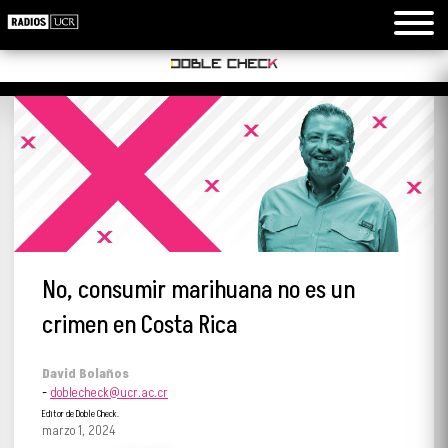
No, consumir marihuana no es un
crimen en Costa Rica
David Bolaños
-
doblecheck@ucr.ac.cr
Editor de Doble Check.
marzo 1, 2024