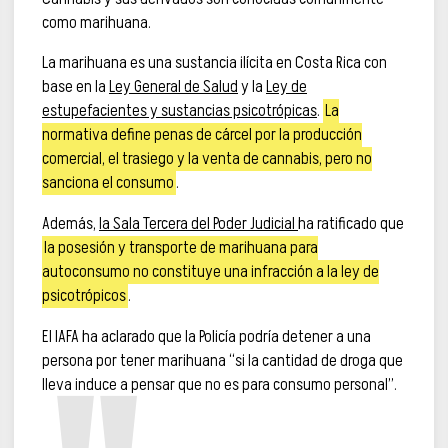
como marihuana.
La marihuana es una sustancia ilícita en Costa Rica con
base en la
Ley General de Salud
y la
Ley de
estupefacientes y sustancias psicotrópicas
.
La
normativa define penas de cárcel por la producción
comercial, el trasiego y la venta de cannabis, pero no
sanciona el consumo
.
Además,
la Sala Tercera del Poder Judicial
ha ratificado que
la posesión y transporte de marihuana para
autoconsumo no constituye una infracción a la ley de
psicotrópicos
.
El IAFA ha aclarado que la Policía podría detener a una
persona por tener marihuana “si la cantidad de droga que
lleva induce a pensar que no es para consumo personal”.