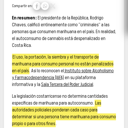
Compartir en:
En resumen:
El presidente de la República, Rodrigo
Chaves, calificó erróneamente como “criminales” a las
personas que consumen marihuana en el país. En realidad,
el autoconsumo de cannabis está despenalizado en
Costa Rica.
El uso, la portación, la siembra y el transporte de
marihuana para consumo personal no están penalizados
en el país
. Así lo reconocen el
Instituto sobre Alcoholismo
y Farmacodependencia (IAFA)
en su plataforma
informativa y la
Sala Tercera del Poder Judicial
.
La legislación costarricense no determina cantidades
específicas de marihuana para autoconsumo.
Las
autoridades policiales ponderan cada caso para
determinar si una persona tiene marihuana para consumo
propio o para otros fines
.