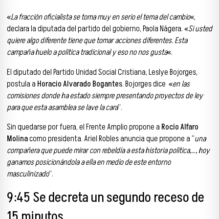
«
La fracción oficialista se toma muy en serio el tema del cambio
«,
declara la diputada del partido del gobierno, Paola Nágera. «
Si usted
quiere algo diferente tiene que tomar acciones diferentes. Esta
campaña huelo a política tradicional y eso no nos gusta
«.
El diputado del Partido Unidad Social Cristiana, Leslye Bojorges,
postula a
Horacio Alvarado Bogantes
. Bojorges dice «
en las
comisiones donde ha estado siempre presentando proyectos de ley
para que esta asamblea se lave la cara
”.
Sin quedarse por fuera, el Frente Amplio propone a
Rocío Alfaro
Molina
como presidenta. Ariel Robles anuncia que propone a “
una
compañera que puede mirar con rebeldía a esta historia política,…, hoy
ganamos posicionándola a ella en medio de este entorno
masculinizado
”.
9:45 Se decreta un segundo receso de
15 minutos.