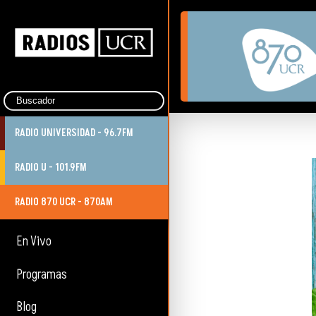
RADIO UNIVERSIDAD - 96.7FM
RADIO U - 101.9FM
RADIO 870 UCR - 870AM
En Vivo
Programas
Blog