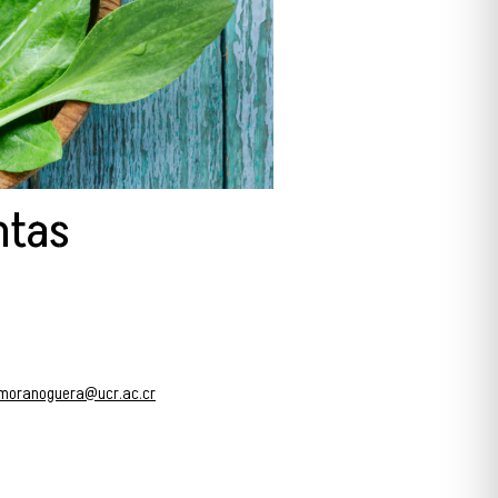
ntas
e.moranoguera@ucr.ac.cr