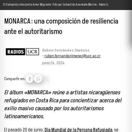
El Gallopinta interpreta Amor Migrante. Foto por Sebastián Avendaño Merino - Radio U.
MONARCA: una composición de resiliencia
ante el autoritarismo
Ruben Fernández Jiménez
-
ruben.fernandezjimenez@ucr.ac.cr
junio 24, 2024
Compartir en:
El álbum «MONARCA» reúne a artistas nicaragüenses
refugiados en Costa Rica para concientizar acerca del
exilio masivo causado por los autoritarismos
latinoamericanos.
El pasado 20 de junio,
Día Mundial de la Persona Refugiada
, se