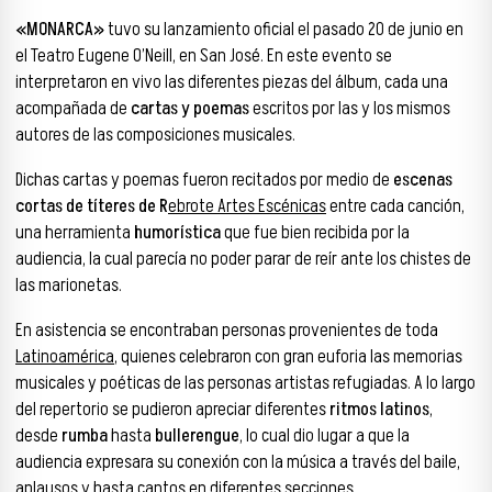
«MONARCA»
tuvo su lanzamiento oficial el pasado 20 de junio en
el Teatro Eugene O’Neill, en San José. En este evento se
interpretaron en vivo las diferentes piezas del álbum, cada una
acompañada de
cartas y poemas
escritos por las y los mismos
autores de las composiciones musicales.
Dichas cartas y poemas fueron recitados por medio de
escenas
cortas de títeres de R
ebrote Artes Escénicas
entre cada canción,
una herramienta
humorística
que fue bien recibida por la
audiencia, la cual parecía no poder parar de reír ante los chistes de
las marionetas.
En asistencia se encontraban personas provenientes de toda
Latinoamérica
, quienes celebraron con gran euforia las memorias
musicales y poéticas de las personas artistas refugiadas. A lo largo
del repertorio se pudieron apreciar diferentes
ritmos latinos
,
desde
rumba
hasta
bullerengue
, lo cual dio lugar a que la
audiencia expresara su conexión con la música a través del baile,
aplausos y hasta cantos en diferentes secciones.