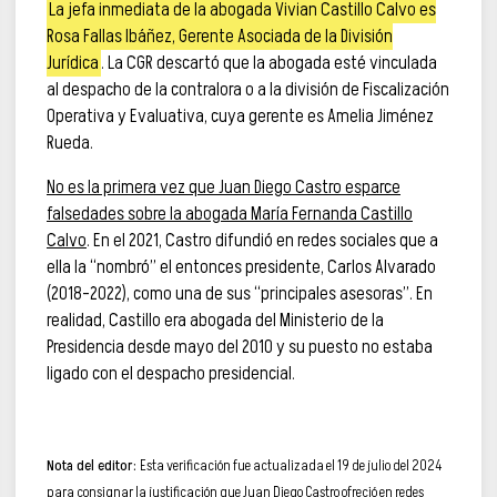
La jefa inmediata de la abogada Vivian Castillo Calvo es
Rosa Fallas lbáñez, Gerente Asociada de la División
Jurídica
. La CGR descartó que la abogada esté vinculada
al despacho de la contralora o a la división de Fiscalización
Operativa y Evaluativa, cuya gerente es Amelia Jiménez
Rueda.
No es la primera vez que Juan Diego Castro esparce
falsedades sobre la abogada María Fernanda Castillo
Calvo
. En el 2021, Castro difundió en redes sociales que a
ella la “nombró” el entonces presidente, Carlos Alvarado
(2018-2022), como una de sus “principales asesoras”. En
realidad, Castillo era abogada del Ministerio de la
Presidencia desde mayo del 2010 y su puesto no estaba
ligado con el despacho presidencial.
Nota del editor:
Esta verificación fue actualizada el 19 de julio del 2024
para consignar la justificación que Juan Diego Castro ofreció en redes