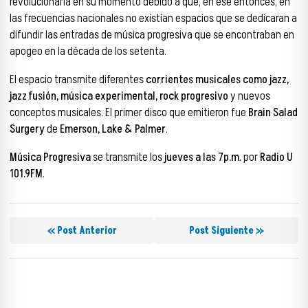
revolucionaria en su momento debido a que, en ese entonces, en
las frecuencias nacionales no existían espacios que se dedicaran a
difundir las entradas de música progresiva que se encontraban en
apogeo en la década de los setenta.
El espacio transmite diferentes
corrientes musicales como jazz,
jazz fusión, música experimental, rock progresivo
y nuevos
conceptos musicales. El primer disco que emitieron fue
Brain Salad
Surgery
de
Emerson, Lake & Palmer
.
Música Progresiva
se transmite los
jueves a las 7p.m.
por
Radio U
101.9FM
.
« Post Anterior
Post Siguiente »